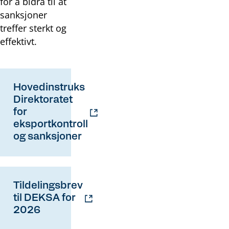
for å bidra til at
sanksjoner
treffer sterkt og
effektivt.
Hovedinstruks
Direktoratet
for
eksportkontroll
og sanksjoner
Tildelingsbrev
til DEKSA for
2026