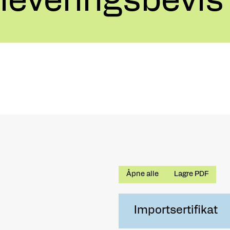
leveringsbevi
Åpne alle
Lagre PDF
Importsertifikat