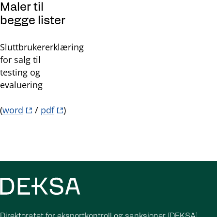
Maler til
begge lister
Sluttbrukererklæring
for salg til
testing og
evaluering
(
word
/
pdf
)
Direktoratet for eksportkontroll og sanksjoner (DEKSA)