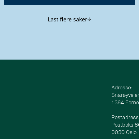
Last flere saker
Adresse:
Snarøyveie
1364 Forn
Postadress
Postboks 
0030 Oslo