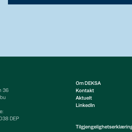
Om DEKSA
n 36
Kontakt
ebu
Aktuelt
LinkedIn
e:
8038 DEP
Tilgjengelighetserklærin