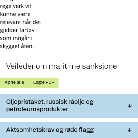
regelverk vil
kunne være
relevant når det
gjelder fartøy
som inngår i
skyggeflåten.
Veileder om maritime sanksjoner
Åpne alle
Lagre PDF
Oljepristaket, russisk råolje og
petroleumsprodukter
Det er som hovedregel forbudt å importere
Aktsomhetskrav og røde flagg
råolje eller petroleumsprodukter fra Russland